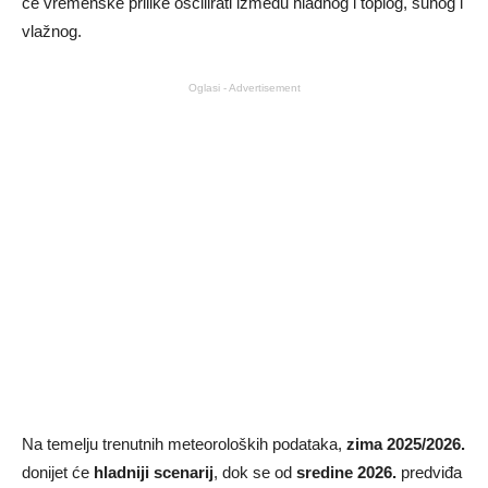
će vremenske prilike oscilirati između hladnog i toplog, suhog i
vlažnog.
Oglasi - Advertisement
Na temelju trenutnih meteoroloških podataka,
zima 2025/2026.
donijet će
hladniji scenarij
, dok se od
sredine 2026.
predviđa