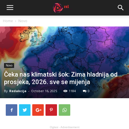
Home
Novo
Novo
Čeka nas klimatski šok: Zima hladnija od
prosjeka, 2026. sve se mijenja
By
Redakcija
-
October 16, 2025
1184
0
Oglasi - Advertisement