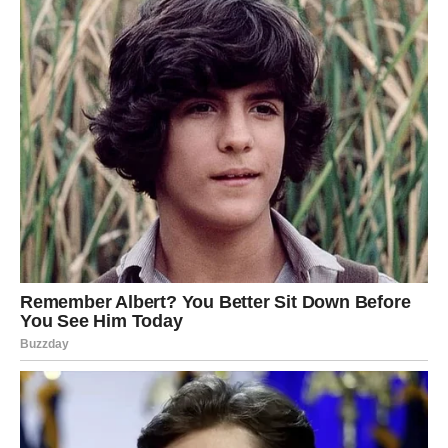
Evropa se nalazi pred
dvostrukim klimatskim izazovom
–
najprije ulazak u
hladniju zimu 2025/2026.
zbog
La Niñe
, a
zatim prelazak u
topliji, vlažniji period tokom 2026. i 2027.
pod uticajem
El Niña
.
Meteorolozi ističu da će upravo
2026. godina
biti
ključna
tačka preokreta
, jer će prelazak između ova dva klimatska
fenomena značajno oblikovati ne samo vremenske uslove u
Evropi, već i globalnu klimu u cjelini.
Priprema, prilagodba i blagovremeno informisanje
biće
ključni faktori za smanjenje potencijalnih negativnih posljedica
koje ove klimatske promjene mogu donijeti.
Oglasi