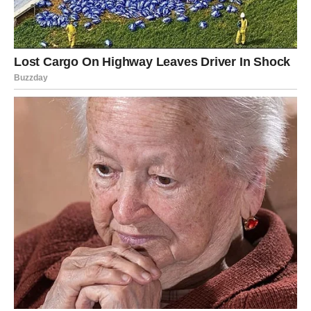
Klimatski Preokret: Dolazak El Niña u
Drugoj Polovini 2026.
Kako se 2026. godina bude približavala sredini, očekuje se
kraj hladne faze
i početak
El Niña
– tople faze ENSO ciklusa.
Tokom El Niña,
temperature površine Tihog okeana rastu
iznad uobičajenih vrijednosti
, što mijenja globalne
vremenske tokove u suprotnom pravcu od La Niñe.
Za Evropu to znači mogućnost
blažih zima
,
više padavina
,
posebno u
zapadnim i južnim regijama
, te općenito
vlažnije
vremenske uslove
. Međutim, ni tada se ne može isključiti
pojava
kratkotrajnih, ali intenzivnih hladnih talasa
, naročito
u
sjevernoj i istočnoj Evropi
.