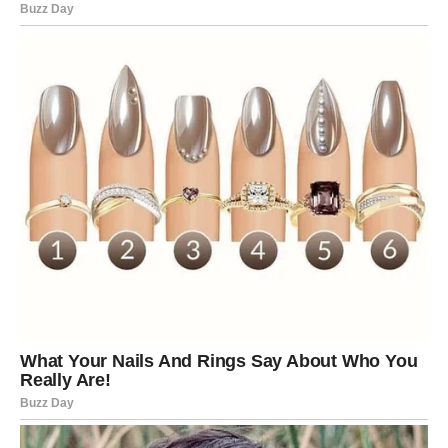
Poljoprivredna proizvodnja
može trpjeti zbog
neuobičajenih padavina, suša ili niskih temperatura u
kritičnim fazama rasta usjeva.
Energetski sektor
, naročito onaj koji zavisi od
hidroelektrana ili potrošnje energenata za grijanje, mora se
pripremiti za moguće fluktuacije u potražnji i ponudi.
Zdravstveni sistemi
bi mogli biti pod pritiskom zbog
mogućeg povećanja respiratornih bolesti tokom oštrijih
zima.
Zaključak: Dvostruki Klimatski Izazov za
Evropu