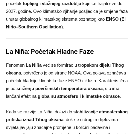
početak
toplijeg i vlažnijeg razdoblja
koje će trajati sve do
2027. godine. Ovo klimatsko njihanje posljedica je smjene faza
unutar globalnog klimatskog sistema poznatog kao
ENSO (El
Niño–Southern Oscillation)
.
La Niña: Početak Hladne Fazе
Fenomen
La Niña
već se formirao u
tropskom dijelu Tihog
okeana
, potvrđeno je od strane NOAA. Ova pojava označava
početak hladnije klimatske faze ENSO ciklusa. Karakteristična
je po
sniženju površinskih temperatura okeana
, što ima
lančani efekt na
globalnu atmosferu i klimatske obrasce
.
Kada se razvije La Niña, dolazi do
stabilizacije atmosferskog
pritiska iznad Tihog okeana
, dok se u drugim dijelovima
svijeta javljaju značajne promjene u količini padavina i