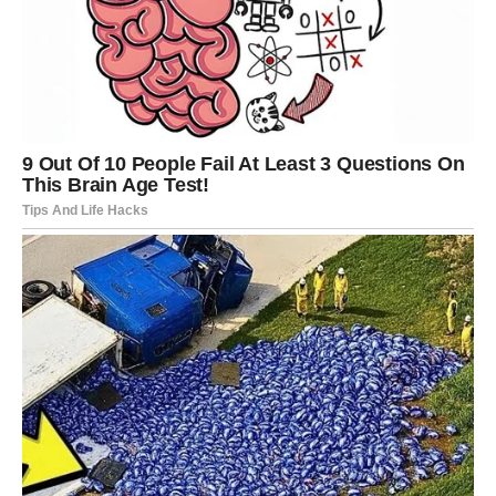
Zima 2025/2026: Povratak Snijega i
Hladnoće u Evropu
Prognoze za
predstojeću zimu
ukazuju na značajan uticaj La
Niñe na evropski kontinent. U
sjevernim i istočnim
dijelovima Evrope
, moguće je očekivati
hladnije
temperature od prosjeka
, uz
povećanu učestalost snježnih
padavina
. Naročito bi
Srednja i Istočna Evropa
mogle biti
pogođene jačim prodorima hladnog arktičkog zraka.
Nasuprot tome,
južni i zapadni dijelovi kontinenta
mogli bi
imati
blaže i suše zime
, sa znatno manje padavina. La Niña
takođe povećava rizik od
poremećaja polarnog vrtloga
–
ogromne mase hladnog zraka koja obično ostaje izolovana
oko Arktika. Kada dođe do slabljenja tog sistema, hladni zrak
može prodrijeti prema nižim geografskim širinama, donoseći
nagla zahladnjenja i snježne oluje
.