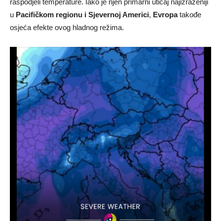
raspodjeli temperature. Iako je njen primarni uticaj najizraženiji
u
Pacifičkom regionu i Sjevernoj Americi
,
Evropa
takođe
osjeća efekte ovog hladnog režima.