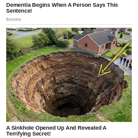
Uticaj Na Društvo i Ekonomiju
Smjena La Niñe i El Niña ima ne samo meteorološki, već i
širok društveni i ekonomski uticaj
.
Poljoprivreda
,
energetski sektor
i
zdravstveni sistemi
mogu se suočiti s
ozbiljnim izazovima.