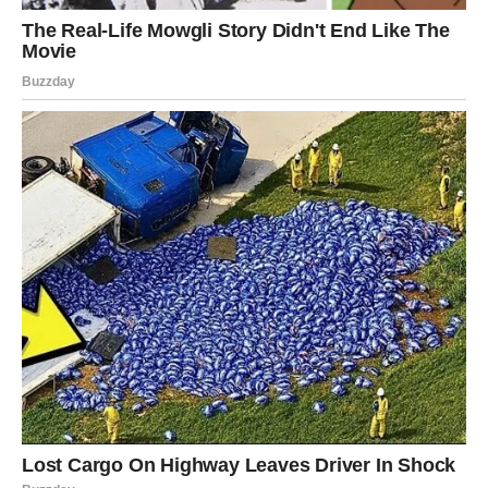
Moguće prednosti za usnu
šupljinu
Prema dostupnim istraživanjima, kokosovo ulje može
doprinijeti smanjenju određenih bakterija u ustima. To može
imati pozitivan učinak na nekoliko aspekata oralnog zdravlja,
kao što su: