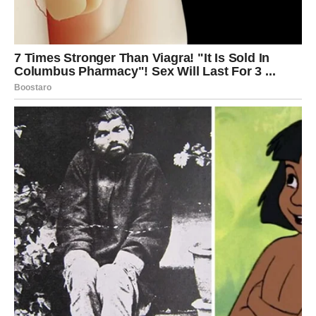
kokosovog ulja
Ulje se
polako mućka u ustima nekoliko minuta
Nakon toga se ulje
ispljune
, a usta se isperu čistom
vodom
Zubi se zatim peru
na uobičajen način pastom i četkicom
Osobama koje tek počinju s ovom navikom preporučuje se
kraće trajanje, otprilike pet minuta. S vremenom se trajanje
može produžiti, u skladu s ličnim osjećajem ugodnosti.
Izuzetno je važno naglasiti da se ulje nikada ne guta
i da se
ovaj postupak ne provodi umjesto klasičnog pranja zuba.