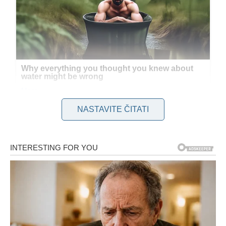
NASTAVITE ČITATI
Šta podrazumijeva ispiranje usta
uljem
Ispiranje usta uljem predstavlja tehniku koja potiče iz
tradicionalnih sistema njege, a u modernoj primjeni najčešće