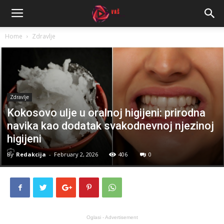
Home
Zdravlje
Zdravlje
Kokosovo ulje u oralnoj higijeni: prirodna
navika kao dodatak svakodnevnoj njezinoj
higijeni
By
Redakcija
-
February 2, 2026
406
0
Oglasi - Advertisement