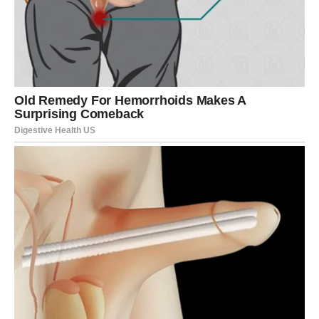
Način upotrebe kokosovog ulja
Primjena kokosovog ulja u oralnoj higijeni vrlo je jednostavna i
ne zahtijeva posebne pripreme niti dodatnu opremu. Postupak
se sastoji od nekoliko osnovnih koraka:
Uzme se
jedna do dvije male kašičice nerafinisanog