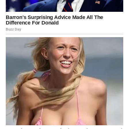
Najbolji rezultati uvijek proizlaze iz kombinacije
provjerenih metoda, umjerenosti i realnih očekivanja
, uz
svijest da nijedna pojedinačna navika ne može zamijeniti
cjelokupnu brigu o oralnom zdravlju.
Oglasi