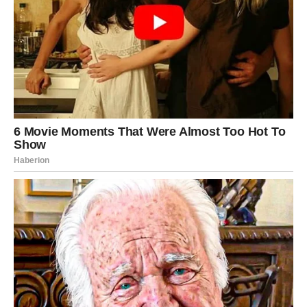
zuba i desni ostaje isti. Najbolji rezultati postižu se dosljednim
pridržavanjem osnovnih pravila:
pranje zuba najmanje dva puta dnevno
redovno korištenje zubnog konca
kontrolni pregledi kod stomatologa
uravnotežena ishrana i dovoljan unos tečnosti
Ako se koristi kokosovo ulje, treba ga posmatrati isključivo
kao
dodatak
, a ne kao zamjenu za ove ključne korake.