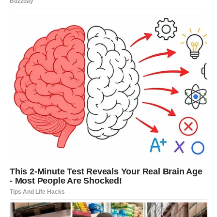
osjećaj svježijeg daha
smanjeno nakupljanje zubnog plaka
održavanje zdravlja desni
Ove potencijalne koristi odnose se isključivo na
redovnu i
pravilnu primjenu
, uz dosljedno poštivanje osnovnih pravila
oralne higijene. Važno je naglasiti da
ne postoje dokazi da
kokosovo ulje može ukloniti zubni kamenac ili liječiti
bolesti zuba i desni
, ali se može koristiti kao korisna dopuna
postojećoj rutini.