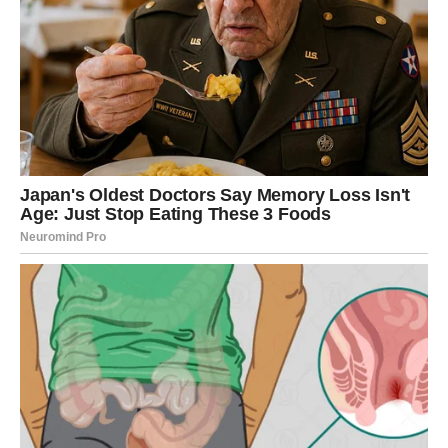
se veže upravo za kokosovo ulje. Razlog tome leži u
njegovom sastavu, blagom ukusu i jednostavnoj primjeni.
Ova
metoda ne uključuje gutanje ulja
, već njegovo kratkotrajno
zadržavanje i mućkanje u ustima.
Cilj ispiranja usta uljem nije da zamijeni standardne metode
oralne higijene, već da ih
dopuni kao pomoćna navika
. Na taj
način ulje može imati ulogu dodatne podrške svakodnevnoj
brizi o usnoj šupljini, bez agresivnih sastojaka.