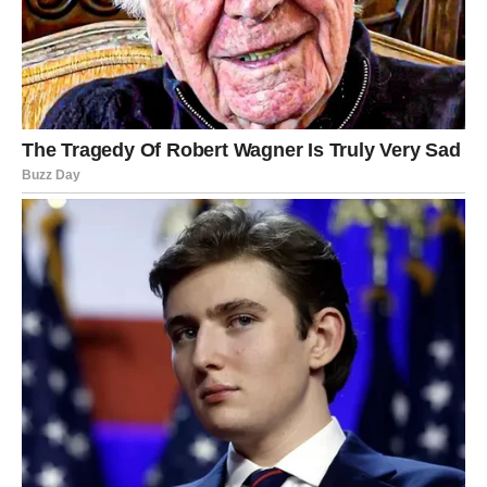
Zaključak
Kokosovo ulje može predstavljati jednostavan i pristupačan
način da se oralna higijena obogati prirodnim navikama.
Njegova upotreba može doprinijeti osjećaju čistoće i svježine u
ustima, ali samo ako je praćena pravilnom i redovnom njegom
zuba.