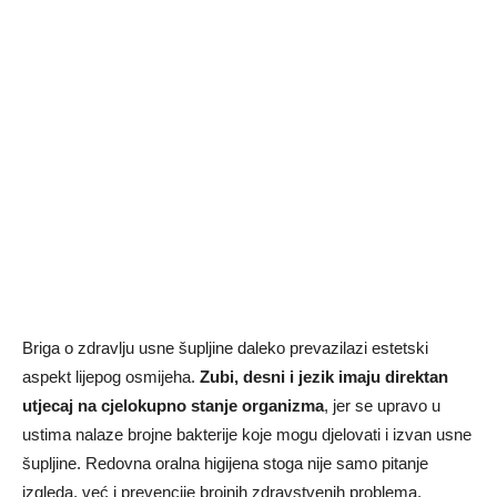
Briga o zdravlju usne šupljine daleko prevazilazi estetski
aspekt lijepog osmijeha.
Zubi, desni i jezik imaju direktan
utjecaj na cjelokupno stanje organizma
, jer se upravo u
ustima nalaze brojne bakterije koje mogu djelovati i izvan usne
šupljine. Redovna oralna higijena stoga nije samo pitanje
izgleda, već i prevencije brojnih zdravstvenih problema.