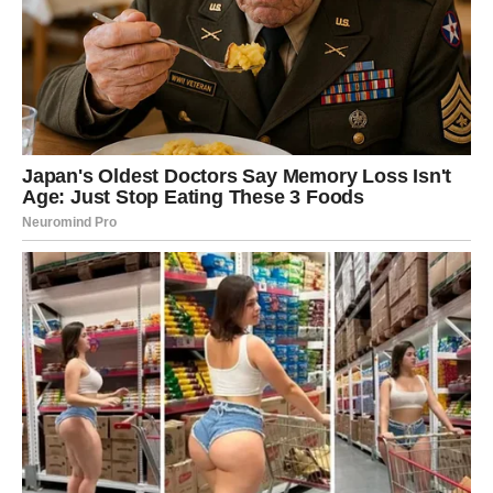
Djelovanje sastojaka:
Limun
je bogat vitaminom C, koji jača imunitet i pomaže u
borbi protiv prehlade i gripe. Također hidratizira tijelo i
detoksicira.
Med
ima antibakterijska, antivirusna i protuupalna svojstva,
smanjuje upale i pomaže u ublažavanju grlobolje.
Maslinovo ulje
pomaže u smanjenju upale dišnih puteva i
olakšava disanje, a ima i antibakterijska svojstva koja
podržavaju imunološki sustav.
Cimet
posjeduje protuupalna svojstva i smanjuje
nakupljanje sluzi.