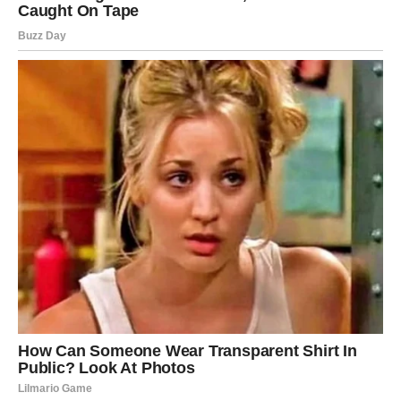
BONUS TEKST: Biljke u domu za bolje zdravlje i emocije
Biljke u domu ne samo da poboljšavaju njegov izgled, već
imaju i dubok utjecaj na vašu emocionalnu i fizičku dobrobit.
One mogu poboljšati kvalitetu zraka, smanjiti nivo stresa,
povećati produktivnost i unaprijediti mentalno zdravlje. Na
primjer, biljke poput lavande i aloe vera smanjuju anksioznost,
dok srećni bambus i orhideje unose pozitivnu energiju u
prostor prema feng shui principima.
Biljke poput lavande i krizantema smanjuju stres, a orhideje
mogu privući ljubav i harmoniju u vaš dom. Biljke nisu samo
ukras; one su vaš prirodni saveznik za zdraviji, sretniji život
Oglasi