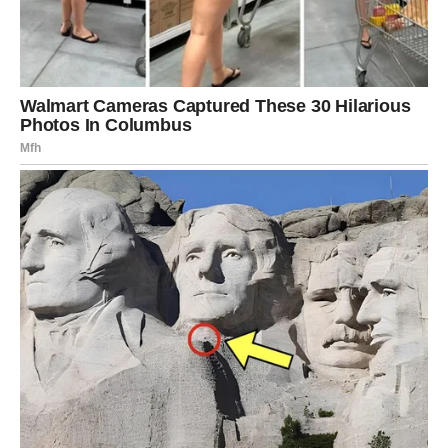
Uz redovito korištenje ovog napitka, možete ubrzati proces
oporavka i osjećati se bolje, čišće disati i smanjiti količinu sluzi
u dišnim putevima.
Dodatni savjet: Morska sol za čišćenje sinusa
Još jedan učinkovit način za čišćenje sinusa je korištenje
morske soli. Pomiješajte 2 dl tople vode s 1 žličicom morske