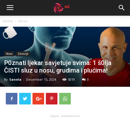
Home
Novo
Novo
Zdravlje
P0znati ljekar savjetuje svima: 1 š0lja
ČISTI sluz u nosu, grudima i plućima!
By
Sanela
-
December 15, 2024
5019
0
Oglasi - Advertisement