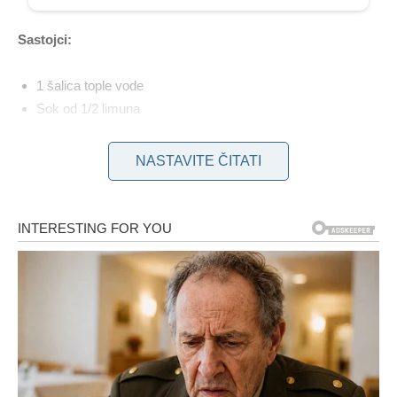
Sastojci:
1 šalica tople vode
Sok od 1/2 limuna
1-2 žličice kvalitetnog meda
1 žlica maslinovog ulja
NASTAVITE ČITATI
1/4 žličice mljevenog cimeta
Priprema:
U šolju s toplom vodom dodajte med i cimet, dobro
promiješajte.
Zatim dodajte sok od limuna i maslinovo ulje, ponovno
promiješajte sve sastojke.
Pijte ovaj napitak odmah nakon buđenja na prazan želudac.