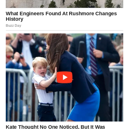
soli i pomoću pamučnog ručnika ili kompresije očistite sinuse.
Morska sol pomaže u uklanjanju nakupljene sluzi i smanjuje
upalu, pružajući olakšanje i olakšavajući disanje.