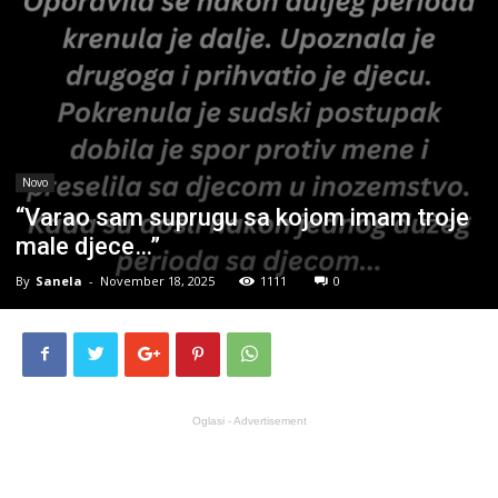
Novo
“Varao sam suprugu sa kojom imam troje
male djece…”
By
Sanela
-
November 18, 2025
1111
0
Oglasi - Advertisement