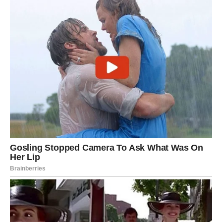
Kada su se vratili posle godinu dana, shvatio je da je njegov
život krenuo u potpuno drugačijem pravcu. Njegova bivša
žena je bila srećna, deca su bila srećna, a on je morao da se
suoči sa stvarnošću. Kroz sve svoje greške, proživeo je
pakao, ali je to bilo nužno kako bi shvatio dubinu svojih
postupaka. Iako je bila kasno za popraviti prošlost, nije bilo
kasno za zatražiti oproštaj i potražiti izlaz iz svoje tame.
Na kraju, on je shvatio da ljubav nije samo reč koju
izgovaramo. Prava ljubav je odgovornost, podrška i
poštovanje. Sada, kada su prošli svi ti teški trenuci, on je