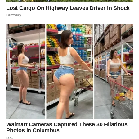
Nakon toga, došlo je do momenta kada je ona donela tešku, ali
odlučujuću odluku. Na Badnji dan, izbacila ga je iz njihovog
doma. To je bio trenutak kada su se sve iluzije o opravdanju i
ispravci raspale. On je uzeo poslednje što je mogao da uzme
– novac koji joj je bio potreban, a zatim je otišao. Iako nije
želeo da se povuče, znao je da nema više prostora za
izgovore, i da je konačno morao da se suoči sa svojim
greškama.
Dok je on nastavio da luta u svojim greškama, njegova
žena je počela da se oporavlja. Bez podrške porodice,
uspela je da stane na noge. Prošla je kroz sudski postupak
i na kraju je uspela da dobije sve što je bilo njeno i bilo je
vezano za decu. Počela je da gradi novi život, iako je bila
povređena. Tokom vremena, upoznala je novog muškarca,
što je na početku njegovog života izazvalo osećanje ljutnje i
nesigurnosti. Međutim, kako je vreme prolazilo, shvatio je