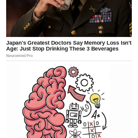
Na početku, sve je izgledalo kao savršen brak. Dvojica mladih
ljudi, zaljubljena i puna nade, stvorila su dom i porodicu sa troje
male djece. On je verovao da ljubav može da reši sve, ali kako
to obično biva, život nije išao u skladu s njegovim
očekivanjima. Počeo je da pravi greške koje nisu bile odmah
očigledne, ali su s vremenom postale sve ozbiljnije i bolnije. U
njegovim očima, ona je bila njegova životna partnerka, ali
njeno poštovanje i podrška su ostali na drugom planu, dok su
njegove odluke počele da donose štetu njihovoj vezi.
Iako je iz početka bio uveren da se ništa loše neće desiti,
ubrzo je postao svestan koliko su njegovi postupci pogađali
njegovu ženu. Njegovo ponašanje, na početku možda
nevažni trenuci, polako su stvorili veliku rupu u njihovom