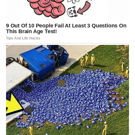
odnosu. Kroz nju je prolazio i njen emocionalni pad. Kada je
saznala istinu, šokirala se. Nije mogla da veruje u ono što
je čula i videla. Tada je njegova žena postala senka osobe
koju je nekada bila. Njene oči više nisu sijale, njen osmeh je
nestao, a on je shvatio da je on bio uzrok njenog bola.