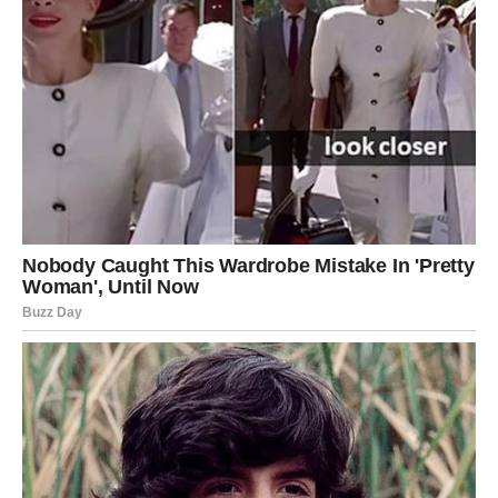
želio samo da zna da je ona pronašla sreću koju zaslužuje.
To je bio njegov put, njegov greh, ali i put iskupljenja. Sada
je pred njim izazov da izgradi bolji život za sebe, da
postane bolja osoba i da ponovo pronađe unutrašnju
ravnotežu.
Ova priča nas uči važnu lekciju o ljubavi, poštovanju i
odgovornosti. Ponekad, greške koje napravimo mogu imati
dugoročne posledice, ali to ne znači da je kraj. Kroz
suočavanje sa sopstvenim greškama i potragom za
iskupljenjem, moguće je pronaći put ka ispravci i ponovnom
sticanju unutrašnje snage.
Oglasi