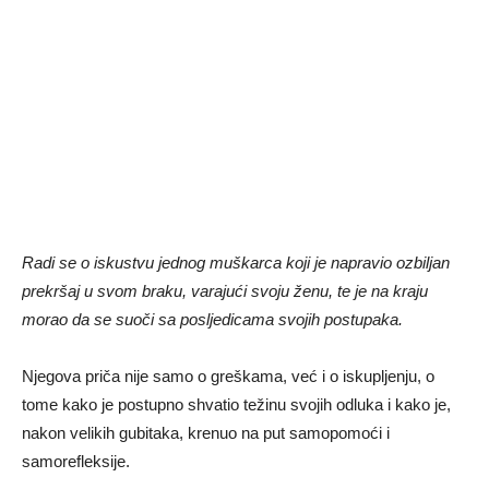
Radi se o iskustvu jednog muškarca koji je napravio ozbiljan
prekršaj u svom braku, varajući svoju ženu, te je na kraju
morao da se suoči sa posljedicama svojih postupaka.
Njegova priča nije samo o greškama, već i o iskupljenju, o
tome kako je postupno shvatio težinu svojih odluka i kako je,
nakon velikih gubitaka, krenuo na put samopomoći i
samorefleksije.