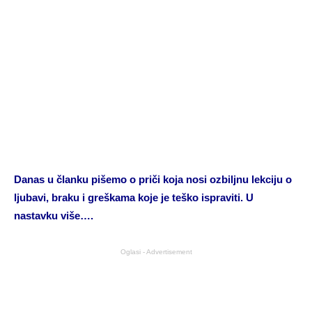
Danas u članku pišemo o priči koja nosi ozbiljnu lekciju o
ljubavi, braku i greškama koje je teško ispraviti. U
nastavku više….
Oglasi - Advertisement