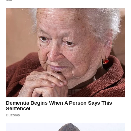
da je ona zaslužila da bude voljena i poštovana.
Njegova žena je odlučila da sa decom preseli u inostranstvo, u
potrazi za boljim životnim uslovima. Iako je on osećao da mu
se svet srušio, tek tada je počeo da razmišlja o tome šta je
izgubio. Mesecima je bio u tami, noseći sa sobom grižnju
savesti. Ali, kako je vreme prolazilo, počeo je da prepoznaje
svoju odgovornost za sve što se dogodilo. Tada je shvatio da
ne može da se vrati u prošlost, ali da može da izgradi bolje
sutra.